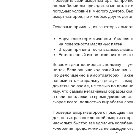
Проверять свои амортизаторы на прочно
автомобилистам приходится менять их еж
погодных условий и многого другого. В
амортизаторов, но и любых других детал
Основные причины, из-за которых аморт
Нарушение герметичности. У масляны
на поверхности масляных пятен.
Вторая причина тесно взаимосвязана
Естественный износ тоже никто не о
Вовремя диагностировать поломку — уже
не так. Если раньше ход вашей машины 
что дело именно в амортизаторах. Такж
напоминать «стиральную доску» — аморти
длительное время, не только по причин
яму, что самым негативным образом ска
а если неполадки во время движения ст
скорее всего, полностью выработан срок
Проверка амортизаторов с помощью «ме
для новых разновидностей амортизаторов
насколько быстро замедлились колебания
колебания продолжились не замедляются