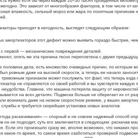
сть нужно хотя бы через каждые 20–30 тысяч пройденных километ
егодно. Это зависит от многообразия факторов, в том числе от ка
ысокая влажность, сильный мороз или жара по понятным причинам 
ей.
изаторы приходят в негодность, выглядят следующим образом:
х амортизаторов этот дефект можно выявить гораздо быстрее, чем
 с первой — механические повреждения деталей.
тменял, опять же эта причина тесно переплетена с двумя предыдущ
 половина дела, есть множество очевидных причин, по которым мож
был ровным даже на высокой скорости, а теперь ее начало заносит
е тревожным признаком может послужить тот факт, что теперь езда
затор не справляется со своей работой и вы чувствуете каждую ям
е неудобства. Главное, что машина потеряла защиту от неровносте
зывается на всех деталях. Подвеска больше не оберегает их от ра
али возникать даже на низком скоростном режиме, у ваших аморт
 службы и требуется скорейшая установка новых аналогов.
тода раскачивания» — спорный и не совсем надежный способ опред
 он не подходит, суть его заключается в следующем: раскачав маш
. Если это произошло сразу же, вполне возможно, что никаких пр
 какое-то время, то самое время озаботиться проверкой подвески