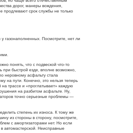
ров, но чаще всего отечественным
чества дорог, манеры вождения,
не продлевают срок службы не только
 у газонаполненных. Посмотрите, нет ли
ими.
но понять, что с подвеской что-то
ь при быстрой езде, вполне возможно,
 по неровному асфальту стала
у на пути. Конечно, это нельзя теперь
й на трассе и «проглатывает» каждую
зрушения на разбитом асфальте. Ну,
изаторов точно серьезные проблемы —
елить степень их износа. К тому же
ину из стороны в сторону, посмотрите,
облем с амортизаторами нет. Но если
 в автомастерской. Неисправные