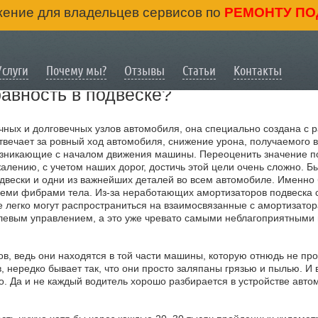
ение для владельцев сервисов по
РЕМОНТУ ПО
Услуги
Почему мы?
Отзывы
Статьи
Контакты
авность в подвеске?
чных и долговечных узлов автомобиля, она специально создана с 
твечает за ровный ход автомобиля, снижение урона, получаемого в
озникающие с началом движения машины. Переоценить значение по
алению, с учетом наших дорог, достичь этой цели очень сложно. Бы
вески и одни из важнейших деталей во всем автомобиле. Именно 
всеми фибрами тела. Из-за неработающих амортизаторов подвеска с
 легко могут распространиться на взаимосвязанные с амортизатор
левым управлением, а это уже чревато самыми неблагоприятными 
ов, ведь они находятся в той части машины, которую отнюдь не пр
, нередко бывает так, что они просто заляпаны грязью и пылью. И 
о. Да и не каждый водитель хорошо разбирается в устройстве авто